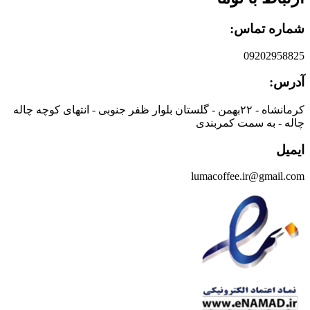
شماره تماس:
09202958825
آدرس:
کرمانشاه - ۲۲بهمن - گلستان بلوار ظفر جنوبی - انتهای کوچه چاله
چاله - به سمت کمربندی
ایمیل
lumacoffee.ir@gmail.com