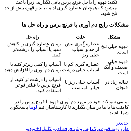
نکته: قهوه را داخل فرنچ پرس باقی نگذارید، زیرا باعث
میشود که همچنان عصاره گیری ادامه یابد و قهوه بیش از حد
تلخ شود.
مشکلات رایج دم آوری با فرنچ پرس و راه حل ها
مشکل
علت
راه حل
عصاره گیری بیش
زمان عصاره گیری را کاهش
قهوه خیلی تلخ
از حد و آسیاب
دهید یا آسیاب را درشت‌تر
است.
خیلی ریز
کنید.
قهوه خیلی
عصاره گیری کم یا
آسیاب را کمی ریزتر کنید یا
ضعیف و آبکی
آسیاب خیلی درشت
زمان دم آوری را افزایش دهید.
است.
آسیاب را درشت تر کنید، از
تفاله زیاد در
آسیاب خیلی ریز یا
فرنچ پرس با فیلتر قو ‌تر
فنجان
فیلتر نامناسب
استفاده کنید.
تمامی سوالات خود در مورد دم آوری قهوه با فرنچ پرس را در
کامنت ها با ما در میان بگذارید تا کارشناسان تیم
لوما
پاسخگوی
شما باشند.
جدیدتر
طرز تهیه قهوه ترک [به روش حرفه ای و کامل] + ویدیو