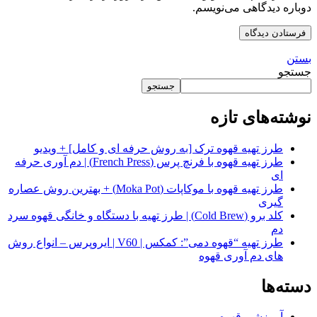
دوباره دیدگاهی می‌نویسم.
بستن
جستجو
جستجو
نوشته‌های تازه
طرز تهیه قهوه ترک [به روش حرفه ای و کامل] + ویدیو
طرز تهیه قهوه با فرنچ پرس (French Press) | دم آوری حرفه
ای
طرز تهیه قهوه با موکاپات (Moka Pot) + بهترین روش عصاره
گیری
کلد برو (Cold Brew) | طرز تهیه با دستگاه و خانگی قهوه سرد
دم
طرز تهیه “قهوه دمی”: کمکس | V60 | ایروپرس – انواع روش
های دم آوری قهوه
دسته‌ها
آموزشی قهوه