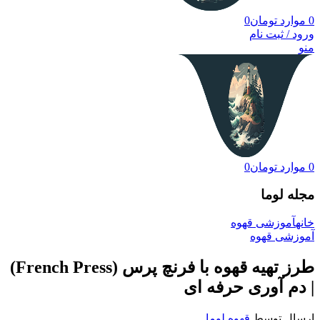
0
موارد
تومان
0
ورود / ثبت نام
منو
0
موارد
تومان
0
مجله لوما
خانه
آموزشی قهوه
آموزشی قهوه
طرز تهیه قهوه با فرنچ پرس (French Press)
| دم آوری حرفه ای
ارسال توسط
قهوه لوما