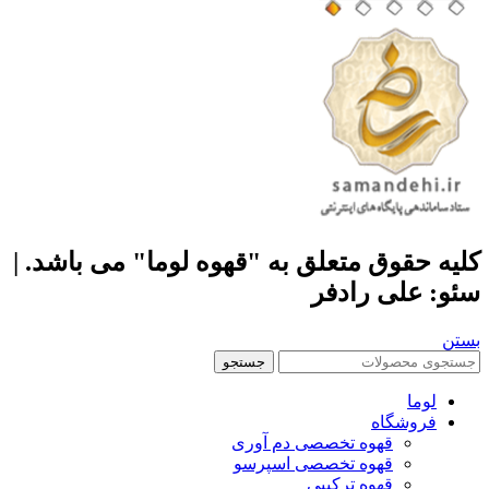
کلیه حقوق متعلق به "قهوه لوما" می باشد. |
سئو: علی رادفر
بستن
جستجو
لوما
فروشگاه
قهوه تخصصی دم آوری
قهوه تخصصی اسپرسو
قهوه ترکیبی