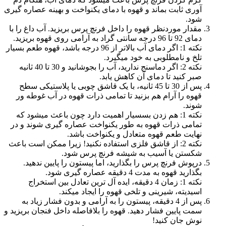
آوری ثابت بماند و قهوه با دمای یکنواخت و بهینه عصاره گیری
شود.
مقدار موردنظر قهوه را داخل فرنچ پرس بریزید. آب داغ را با
دمای 92 تا 96 درجه سانتی گراد به آرامی روی قهوه بریزید.
نکته 1: اگر دمای آب بالاتر از 96 درجه باشد، قهوه طعم بسیار
تلخ و نامطلوبی به خود میگیرد.
نکته 2: اگر دماسنج ندارید، آب را بجوشانید و 30 تا 40 ثانیه
صبر کنید تا دمای آن کاهش یابد.
پس از 30 تا 45 ثانیه، با یک قاشق چوبی یا پلاستیکی سطح
قهوه را آرام هم بزنید تا تمامی ذرات قهوه در آب غوطه ور
شوند.
نکته 1: هم زدن بسسیار اهمیت دارد چون باعث میشود که
تمامی ذرات قهوه به طور یکنواخت عصاره گیری شوند و در
نهایت طعم قهوه متعادل و یکنواخت باشد.
نکته 2: از قاشق فلزی استفاده نکنید! زیرا ممکن است باعث
شکستن یا آسیب به شیشه فرنچ پرس شود.
درپوش فرنچ پرس را بگذارید، اما پیستون را پایین ندهید.
بگذارید قهوه به مدت 4 دقیقه عصاره گیری شود.
نکته 1: زمان 4 دقیقه، ایده آل ترین تعادل بین استخراج
اسیدیته، شیرینی و تلخی قهوه را ایجاد میکند.
پس از 4 دقیقه، پیستون را به آرامی و بدون فشار زیاد به
سمت پایین فشار دهید. قهوه را بلافاصله داخل فنجان بریزید و
نوش جان کنید!