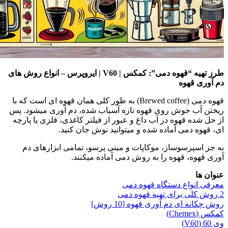
طرز تهیه “قهوه دمی”: کمکس | V60 | ایروپرس – انواع روش های
دم آوری قهوه
قهوه دمی (Brewed coffee) به طور کلی همان قهوه ای است که با
ریختن آب جوش روی قهوه تازه آسیاب شده، دم آوری میشود. پس
از حل شده قهوه در آب داغ و عبور از فیلتر کاغذی، فلزی یا پارچه
ای، قهوه دمی آماده شده و میتوانید نوش جان کنید.
به جز اسپرسوساز، موکاپات و مینی پرسو، تمامی ابزارهای دم
آوری قهوه، قهوه را به روش دمی آماده میکنند.
عنوان ها
معرفی انواع دستگاه قهوه دمی
2 روش کلی برای تهیه قهوه دمی
روش چکانه ای دم آوری قهوه [10 روش]
کمکس (Chemex)
وی 60 (V60)