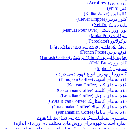
آیروپرس (AeroPress)
فین (Phin)
کالیتا ویو (Kalita Wave)
کلور دریپر (Clever Dripper)
نل دِرپ (Nel Drip)
پور اوور دستی (Manual Pour Over)
موکاپات (Moka Pot)
پرکولاتور (Percolator)
روش غوطه وری دم آوری قهوه [5 روش]
فرنچ پرس (French Press)
جذوه یا ایبریک (Ibrik) / ترکیش (Turkish Coffee)
کلد برو (Cold Brew)
سایفون (Siphon)
7 مورد از بهترین انواع قهوه دمی در دنیا
1) دانه های اتیوپی (Ethiopian Coffee)
2) دانه های کنیا (Kenyan Coffee)
3) دانه های کلمبیا (Colombian Coffee)
4) دانه های برزیل (Brazilian Coffee)
5) دانه های کاستاریکا (Costa Rican Coffee)
6) دانه های گواتمالا (Guatemalan Coffee)
7) دانه های پاناما (Panamanian Coffee)
مهم ترین عوامل موثر در دم آوری قهوه با کیفیت
اندازه آسیاب قهوه برای روش های مختلف دم آوری [7 اندازه]
بهترین سطح رست [برشته کاری] برای روش های مختلف دم آوری