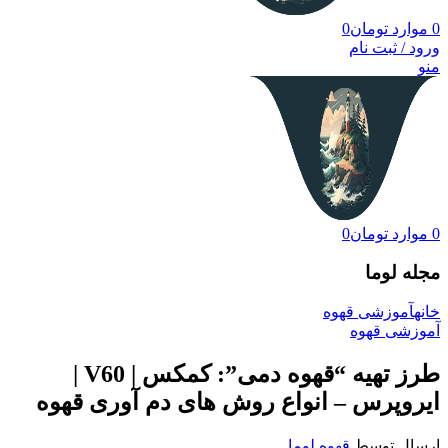
0
موارد
تومان
0
ورود / ثبت نام
منو
0
موارد
تومان
0
مجله لوما
خانه
آموزشی قهوه
آموزشی قهوه
طرز تهیه “قهوه دمی”: کمکس | V60 |
ایروپرس – انواع روش های دم آوری قهوه
ارسال توسط
قهوه لوما